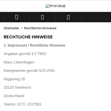
×
×
×
×
Ihre Wunschlisten
((modalTitle))
((title))
Anmelden



((confirmMessage))
Sie müssen angemeldet sein, um Artikel Ihrer
((label))
Wunschliste hinzufügen zu können.
Startseite
Rechtliche Hinweise
add_circle_outline
Neue Liste anlegen
RECHTLICHE HINWEISE
((cancelText))
((modalDeleteText))
((cancelText))
((loginText))
1. Impressum / Rechtliche Hinweise
((cancelText))
((createText))
Angaben gemäß § 5 TMG:
Klaus Löwenhagen
Kleingewerbe gemäß §19 UStG
Niggeweg 18
33129 Steinhorst
Deutschland
Telefon: 0172 -2317903