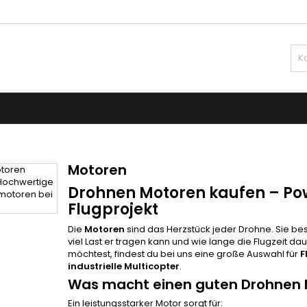
hre Wunschlisten
(modalTitle))
(title))
nmelden
confirmMessage))
e müssen angemeldet sein, um Artikel Ihrer Wunschliste hinzufü
abel))
 können.
add_circle_o
Neue Liste anle
((cancelText))
((modalDeleteText)
((cancelText))
((loginText)
((cancelText))
((createText)
Motoren
Drohnen Motoren kaufen – Pow
Flugprojekt
Die
Motoren
sind das Herzstück jeder Drohne. Sie best
viel Last er tragen kann und wie lange die Flugzeit d
möchtest, findest du bei uns eine große Auswahl für
F
industrielle Multicopter
.
Was macht einen guten Drohnen 
Ein leistungsstarker Motor sorgt für: