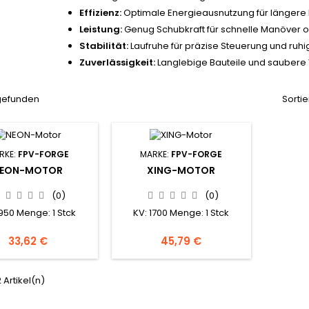
Effizienz:
Optimale Energieausnutzung für längere 
Leistung:
Genug Schubkraft für schnelle Manöver 
Stabilität:
Laufruhe für präzise Steuerung und ru
Zuverlässigkeit:
Langlebige Bauteile und saubere 
 gefunden
Sortie
RKE:
FPV-FORGE
MARKE:
FPV-FORGE
EON-MOTOR
XING-MOTOR
(0)
(0)
1950 Menge: 1 Stck
KV: 1700 Menge: 1 Stck
33,62 €
45,79 €
2 Artikel(n)