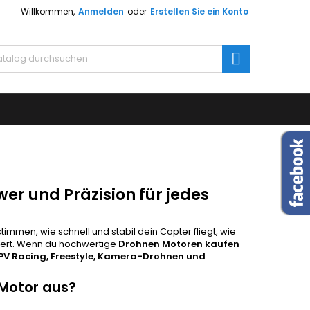
Willkommen,
Anmelden
oder
Erstellen Sie ein Konto
×
×
×
×
Suche
gen
utline
gen
)
)
)
er und Präzision für jedes
immen, wie schnell und stabil dein Copter fliegt, wie
auert. Wenn du hochwertige
Drohnen Motoren kaufen
PV Racing, Freestyle, Kamera-Drohnen und
Motor aus?