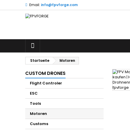
Email:
info@fpvforge.com
I
(
(
A
((
Si
((l
zu
STARTSEITE
Startseite
Motoren
CUSTOM DRONES
Flight Controler
ESC
Tools
Motoren
Customs