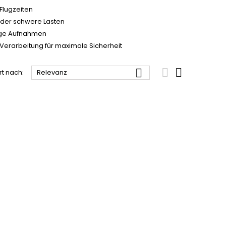
Flugzeiten
oder schwere Lasten
hige Aufnahmen
Verarbeitung für maximale Sicherheit



rt nach:
Relevanz